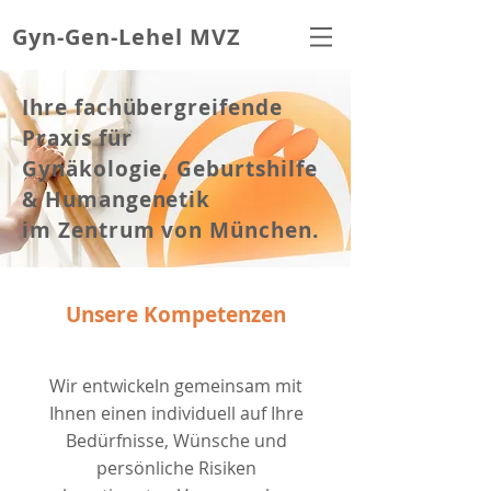
Gyn-Gen-Lehel MVZ
Ihre fachübergreifende
Praxis für
Gynäkologie, Geburtshilfe
& Humangenetik
im Zentrum von München.
Unsere Kompetenzen
Wir
entwickeln gemeinsam mit
Ihnen einen individuell auf Ihre
Bedürfnisse, Wünsche und
persönliche Risiken