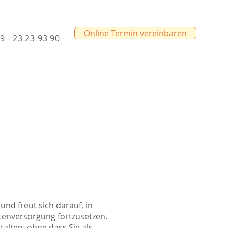
Online Termin vereinbaren
9 - 23 23 93 90
nd freut sich darauf, in
ntenversorgung fortzusetzen.
talten, ohne dass Sie als