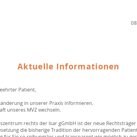
08
Aktuelle Informationen
geehrter Patient,
ränderung in unserer Praxis informieren.
haft unseres MVZ wechseln.
zentrum rechts der Isar gGmbH ist der neue Rechtsträger u
esetzung die bisherige Tradition der hervorragenden Patie
g für Sie so reibungslos und transparent wie möglich zu ges